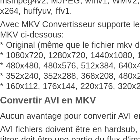
msmpeg4v2, MJPEG, wmv1, WMV2, 
x264, huffyuv, ​​ffv1.
Avec MKV Convertisseur supporte les
MKV ci-dessous:
* Original (même que le fichier mkv 
* 1080x720, 1280x720, 1440x1080,
* 480x480, 480x576, 512x384, 640x
* 352x240, 352x288, 368x208, 480x
* 160x112, 176x144, 220x176, 320x
Convertir AVI en MKV
Aucun avantage pour convertir AVI 
AVI fichiers doivent être en hardsub, 
titres doit être une partie du flux d'i